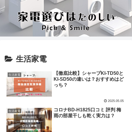
生活家電
【徹底比較】シャープKI-TD50と
生活家電
KI-SD50の違いは？おすすめはど
っち？
2025.05.05
コロナBD-H1825口コミ 評判 梅
生活家電
雨の部屋干しも乾く実力は？