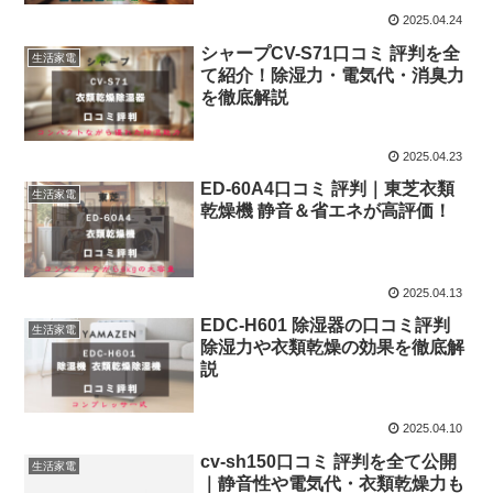
2025.04.24
シャープCV-S71口コミ 評判を全
生活家電
て紹介！除湿力・電気代・消臭力
を徹底解説
2025.04.23
ED-60A4口コミ 評判｜東芝衣類
生活家電
乾燥機 静音＆省エネが高評価！
2025.04.13
EDC-H601 除湿器の口コミ評判
生活家電
除湿力や衣類乾燥の効果を徹底解
説
2025.04.10
cv-sh150口コミ 評判を全て公開
生活家電
｜静音性や電気代・衣類乾燥力も