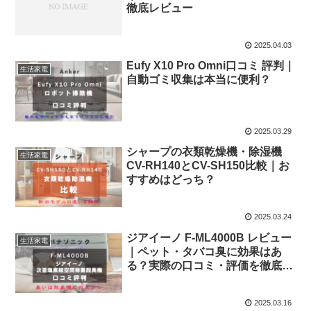
徹底レビュー
2025.04.03
Eufy X10 Pro Omni口コミ 評判｜
生活家電
自動ゴミ収集は本当に便利？
2025.03.29
シャープの衣類乾燥機・除湿機
生活家電
CV-RH140とCV-SH150比較｜お
すすめはどっち？
2025.03.24
ジアイーノ F-ML4000B レビュー
生活家電
｜ペット・タバコ臭に効果はあ
る？実際の口コミ・評価を徹底検
証！
2025.03.16