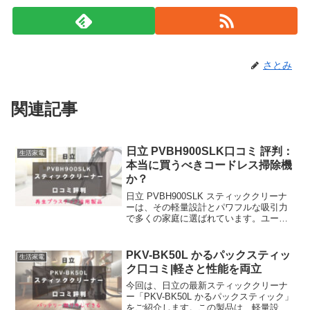
さとみ
関連記事
日立 PVBH900SLK口コミ 評判：
生活家電
本当に買うべきコードレス掃除機
か？
日立 PVBH900SLK スティッククリーナ
ーは、その軽量設計とパワフルな吸引力
で多くの家庭に選ばれています。ユーザ
ーからの口コミでは、「使いやすくて、
掃除がずっと楽になった」とか「バッテ
リーが長持ちして、大掃除も安心」とい
PKV-BK50L かるパックスティッ
生活家電
った声が多く聞...
ク口コミ|軽さと性能を両立
今回は、日立の最新スティッククリーナ
ー「PKV-BK50L かるパックスティック」
をご紹介します。この製品は、軽量設計