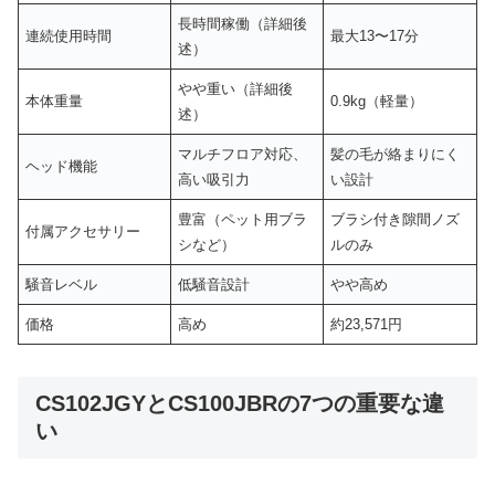
長時間稼働（詳細後
連続使用時間
最大13〜17分
述）
やや重い（詳細後
本体重量
0.9kg（軽量）
述）
マルチフロア対応、
髪の毛が絡まりにく
ヘッド機能
高い吸引力
い設計
豊富（ペット用ブラ
ブラシ付き隙間ノズ
付属アクセサリー
シなど）
ルのみ
騒音レベル
低騒音設計
やや高め
価格
高め
約23,571円
CS102JGYとCS100JBRの7つの重要な違
い