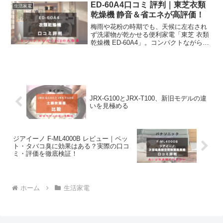
性も優れており、家事の負担を大きく減
ED-60A4口コミ 評判｜東芝衣類
生活家電
らして...
乾燥機 静音＆省エネが高評価！
梅雨や花粉の時期でも、天候に左右され
ず洗濯物が乾かせる便利家電「東芝 衣類
乾燥機 ED-60A4」。コンパクトながら
6kgの大容量で、からみまセンサーやター
ボ乾燥機能なども搭載されており、忙し
い主婦や共働き家庭にも大好評です。以
下のような口...
JRX-G100とJRX-T100、新旧モデルの違
いを見極める
ジアイーノ F-ML4000B レビュー｜ペッ
ト・タバコ臭に効果はある？実際の口コ
ミ・評価を徹底検証！
ホーム
生活家電