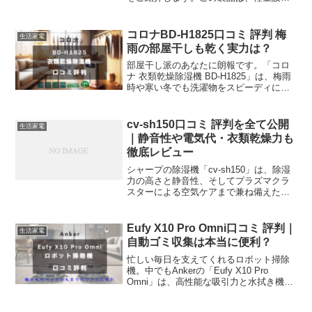
と強力な吸引力を兼ね備え、多くのユー
ザーから高い評価を得ています。実際の
口コミを見てみると、以下のような声が
コロナBD-H1825口コミ 評判 梅
生活家電
目立ちます。驚...
雨の部屋干しも乾く実力は？
部屋干し派のあなたに朗報です。「コロ
ナ 衣類乾燥除湿機 BD-H1825」は、梅雨
時や寒い冬でも洗濯物をスピーディに乾
かせる頼れる一台。1日最大18Lのパワフ
ルな除湿力と大容量4.5Lタンクを搭載
し、家族全員分の洗濯物も一気に乾かせ
cv-sh150口コミ 評判を全て公開
生活家電
ます。さ...
｜静音性や電気代・衣類乾燥力も
徹底レビュー
シャープの除湿機「cv-sh150」は、除湿
力の高さと静音性、そしてプラズマクラ
スターによる空気ケアまで兼ね備えた多
機能モデルです。部屋干しでもしっかり
乾かし、結露やカビの心配も軽減してく
れるため、梅雨や冬の季節にも活躍しま
Eufy X10 Pro Omni口コミ 評判｜
生活家電
す。購入前に気に...
自動ゴミ収集は本当に便利？
忙しい毎日を支えてくれるロボット掃除
機。中でもAnkerの「Eufy X10 Pro
Omni」は、高性能な吸引力と水拭き機能
を兼ね備えたモデルとして注目されてい
ます。自動ゴミ収集や障害物回避、静音