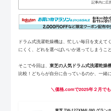
記事内に広
ドラム式洗濯乾燥機は、忙しい毎日を支えて
にくく、どれを選べばいいか迷ってしまうこ
そこで今回は、
東芝の人気ドラム式洗濯乾燥機「T
比較！どちらが自分に合っているのか、一緒
＼価格.comで2025年２月でも
東芝 TW-127XM4L(W) グラ